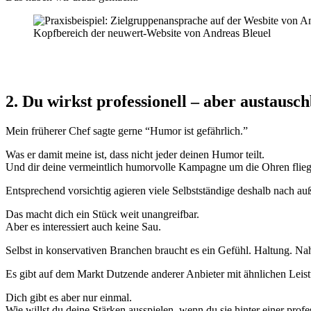
Kopfbereich der neuwert-Website von Andreas Bleuel
2. Du wirkst professionell – aber austausc
Mein früherer Chef sagte gerne “Humor ist gefährlich.”
Was er damit meine ist, dass nicht jeder deinen Humor teilt.
Und dir deine vermeintlich humorvolle Kampagne um die Ohren flie
Entsprechend vorsichtig agieren viele Selbstständige deshalb nach auße
Das macht dich ein Stück weit unangreifbar.
Aber es interessiert auch keine Sau.
Selbst in konservativen Branchen braucht es ein Gefühl. Haltung. Na
Es gibt auf dem Markt Dutzende anderer Anbieter mit ähnlichen Leistu
Dich gibt es aber nur einmal.
Wie willst du deine Stärken ausspielen, wenn du sie hinter einer profe